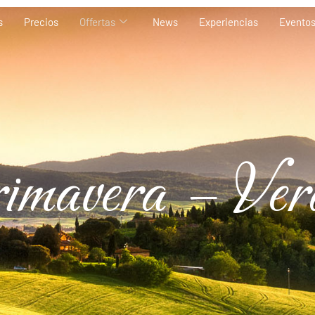
s
Precios
Offertas
News
Experiencias
Evento
imavera – Ver