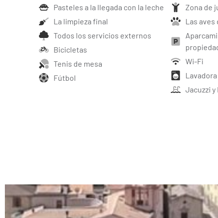
Pasteles a la llegada con la leche
Zona de j
La limpieza final
Las aves 
Todos los servicios externos
Aparcamie
propieda
Bicicletas
Wi-Fi
Tenis de mesa
Lavadora
Fútbol
Jacuzzi y