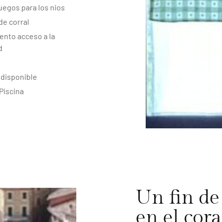
uegos para los nios
de corral
nto acceso a la
d
 disponible
 Piscina
Un fin de
en el cor