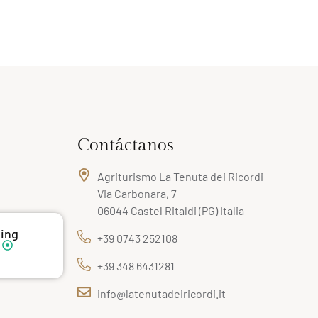
Contáctanos
Agriturismo La Tenuta dei Ricordi
Via Carbonara, 7
06044 Castel Ritaldi (PG) Italia
ting
+39 0743 252108
+39 348 6431281
info@latenutadeiricordi.it