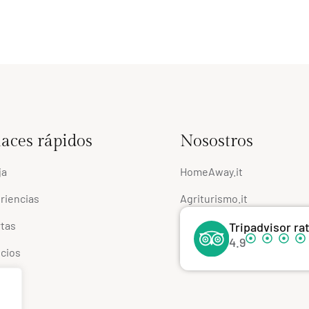
aces rápidos
Nosostros
ja
HomeAway.it
riencias
Agriturismo.it
rtas
Tripadvisor ra
4.9
icios
ios