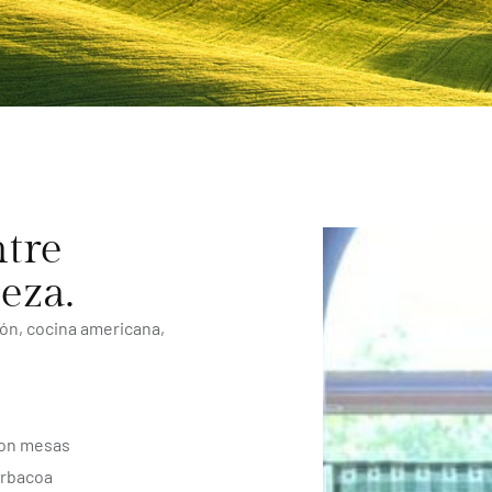
ntre
eza.
ón, cocina americana,
con mesas
barbacoa