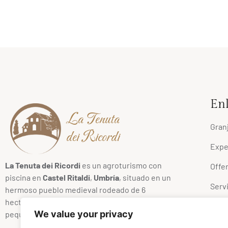
Enl
La Tenuta
Gran
dei Ricordi
Expe
La Tenuta dei Ricordi
es un agroturismo con
Offe
piscina en
Castel Ritaldi
,
Umbría
, situado en un
Serv
hermoso pueblo medieval rodeado de 6
hectáreas de viñedos de
Sagrantino
, olivos, un
Prec
We value your privacy
pequeño lago y un bosque.