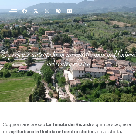
Esperienze autentiche in un agriturismo in Umbria
nel centro storico
Soggiornare presso
La Tenuta dei Ricordi
significa scegliere
un
agriturismo in Umbria nel centro storico
, dove storia,