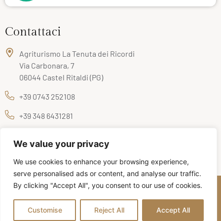
Contattaci
Agriturismo La Tenuta dei Ricordi
Via Carbonara, 7
06044 Castel Ritaldi (PG)
+39 0743 252108
+39 348 6431281
info@latenutadeiricordi.it
We value your privacy
We use cookies to enhance your browsing experience,
serve personalised ads or content, and analyse our traffic.
By clicking "Accept All", you consent to our use of cookies.
2025 © Az. Agr. La Tenuta dei Ricordi SS – P.IVA 02598610547 –
codice CIN IT054008B501010886
Customise
Reject All
Accept All
Privacy Policy
Cookie Policy