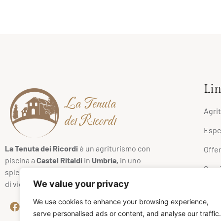
Lin
La Tenuta
Agri
dei Ricordi
Espe
La Tenuta dei Ricordi
è un agriturismo con
Offe
piscina a
Castel Ritaldi
in
Umbria,
in uno
Servi
splendido borgo medievale immerso in 6 ettari
We value your privacy
di vigneti di
sagrantino
, ulivi, laghetto e bosco.
Prez
We use cookies to enhance your browsing experience,
serve personalised ads or content, and analyse our traffic.