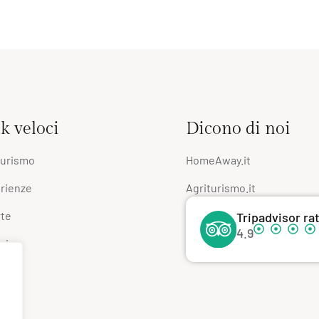
k veloci
Dicono di noi
turismo
HomeAway.it
rienze
Agriturismo.it
rte
Tripadvisor ra
4.9
zi
zi