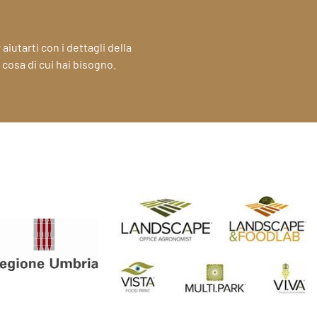
utarti con i dettagli della
 cosa di cui hai bisogno.