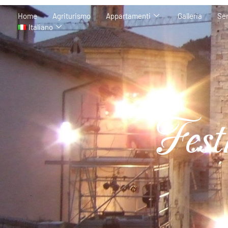
Home
Agriturismo
Appartamenti
Galleria
Ser
Italiano
Fest